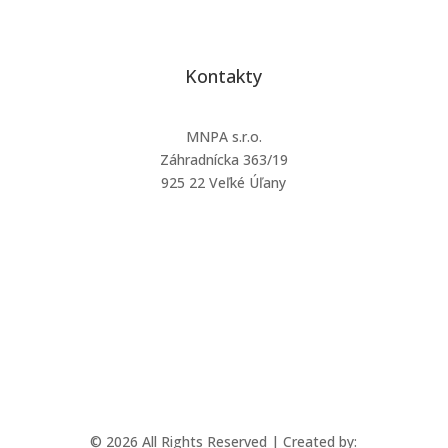
Kontakty
MNPA s.r.o.
Záhradnícka 363/19
925 22 Veľké Úľany
mnpa@mnpa.sk
+421 903 126 232
© 2026 All Rights Reserved | Created by: