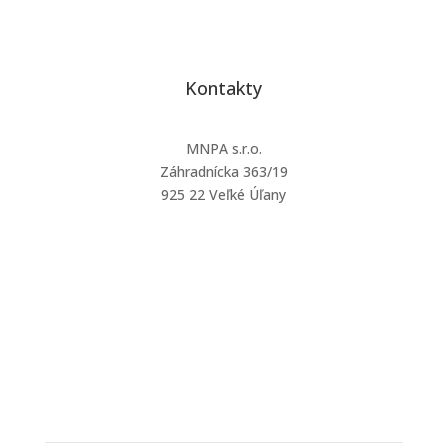
Kontakty
MNPA s.r.o.
Záhradnícka 363/19
925 22 Veľké Úľany
mnpa@mnpa.sk
+421 903 126 232