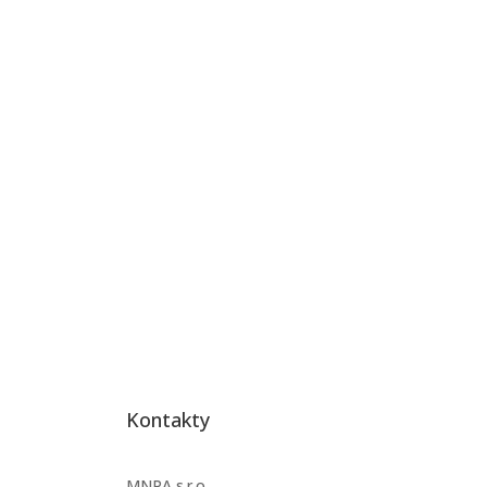
Kontakty
MNPA s.r.o.