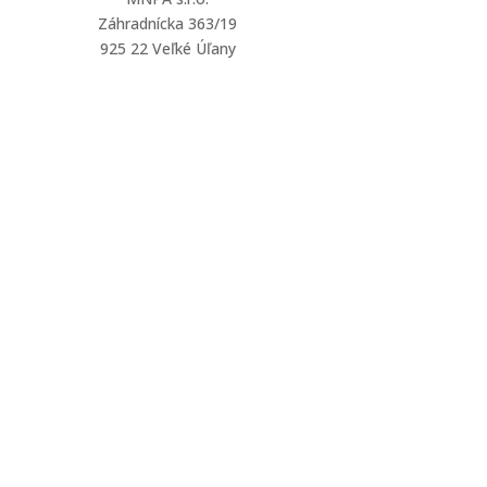
Záhradnícka 363/19
925 22 Veľké Úľany
mnpa@mnpa.sk
+421 903 126 232